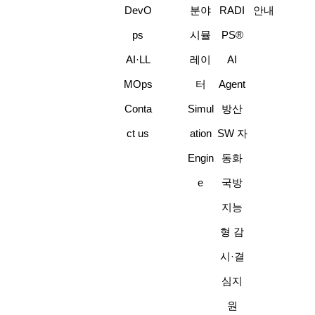
DevO
분야
RADI
안내
ps
시뮬
PS®
AI·LL
레이
AI
MOps
터
Agent
Conta
Simul
방산
ct us
ation
SW 자
Engin
동화
e
국방
지능
형 감
시·결
심지
원