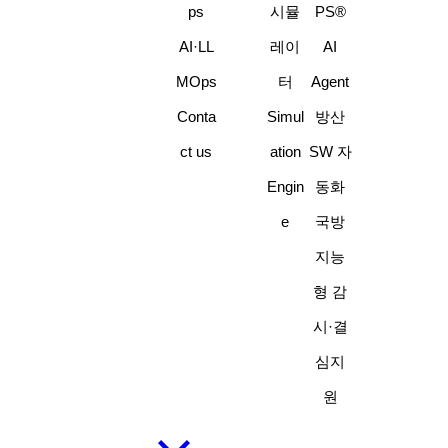
ps
시뮬
PS®
AI·LL
레이
AI
MOps
터
Agent
Conta
Simul
방산
ct us
ation
SW 자
Engin
동화
e
국방
지능
형 감
시·결
심지
원