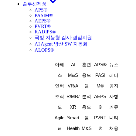
솔루션제품
APS®
PASIM®
AEPS®
PVRT®
RADIPS®
국방 지능형 감시·결심지원
AI Agent 방산 SW 자동화
ALOPS®
아레
AI
훈련
APS®
뉴스
스
M&S
용모
PASI
레터
연혁
VR/A
델
M®
공지
조직
R/MR/
분석
AEPS
사항
도
XR
용모
®
커뮤
Agile
Smart
델
PVRT
니티
&
Health
M&S
®
채용