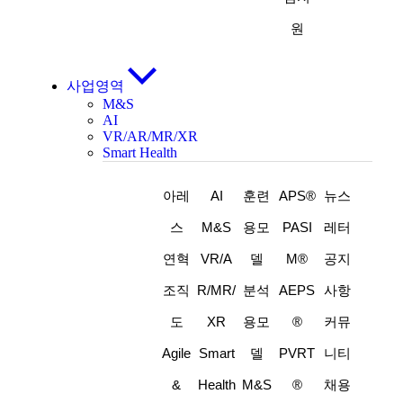
원
사업영역
M&S
AI
VR/AR/MR/XR
Smart Health
아레
AI
훈련
APS®
뉴스
스
M&S
용모
PASI
레터
연혁
VR/A
델
M®
공지
조직
R/MR/
분석
AEPS
사항
도
XR
용모
®
커뮤
Agile
Smart
델
PVRT
니티
&
Health
M&S
®
채용