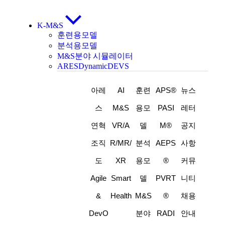
K-M&S
훈련용모델
분석용모델
M&S분야 시뮬레이터
ARESDynamicDEVS
아레
AI
훈련
APS®
뉴스
스
M&S
용모
PASI
레터
연혁
VR/A
델
M®
공지
조직
R/MR/
분석
AEPS
사항
도
XR
용모
®
커뮤
Agile
Smart
델
PVRT
니티
&
Health
M&S
®
채용
DevO
분야
RADI
안내