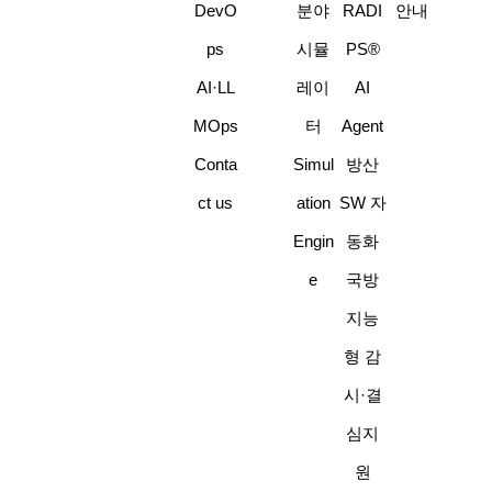
DevO
분야
RADI
안내
ps
시뮬
PS®
AI·LL
레이
AI
MOps
터
Agent
Conta
Simul
방산
ct us
ation
SW 자
Engin
동화
e
국방
지능
형 감
시·결
심지
원