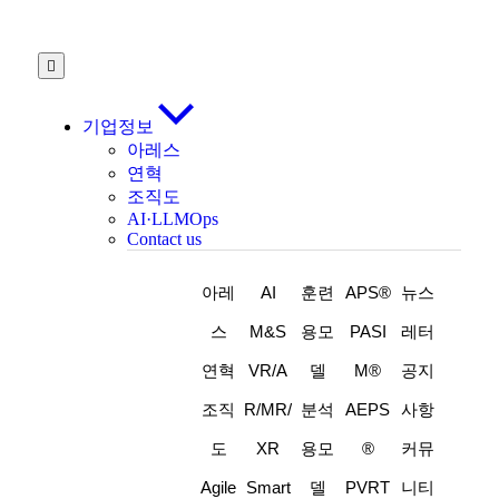
기업정보
아레스
연혁
조직도
AI·LLMOps
Contact us
아레
AI
훈련
APS®
뉴스
스
M&S
용모
PASI
레터
연혁
VR/A
델
M®
공지
조직
R/MR/
분석
AEPS
사항
도
XR
용모
®
커뮤
Agile
Smart
델
PVRT
니티