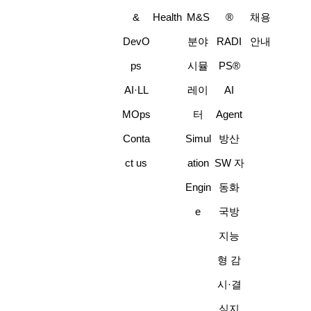
&
Health
M&S
®
채용
DevO
분야
RADI
안내
ps
시뮬
PS®
AI·LL
레이
AI
MOps
터
Agent
Conta
Simul
방산
ct us
ation
SW 자
Engin
동화
e
국방
지능
형 감
시·결
심지