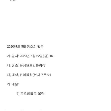
2020
년도
5
월 동호회 활동
가
.
일시
: 2020
년
5
월
22
일
(
금
) 16~
나
.
장소
:
유성월드컵볼링장
다
.
대상
:
전임직원
(
본사근무자
)
라
.
내용
:
1)
동호회활동
:
볼링