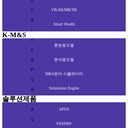
n
VR/AR/MR/XR
g
Smart Health
i
K-M&S
n
훈련용모델
e
A
분석용모델
P
M&S분야 시뮬레이터
S
Simulation Engine
®
솔루션제품
P
A
APS®
S
PASIM®