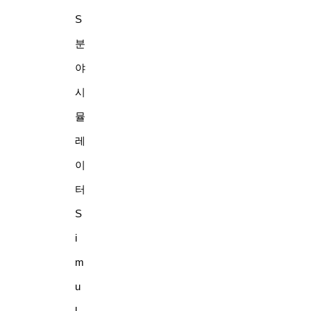
S
분
야
시
뮬
레
이
터
S
i
m
u
l