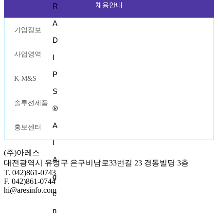
채용안내
R
A
기업정보
D
사업영역
I
P
K-M&S
S
솔루션제품
®
A
홍보센터
I
(주)아레스
A
대전광역시 유성구 은구비남로33번길 23 경동빌딩 3층
T. 042)861-0743
g
F. 042)861-0744
hi@aresinfo.com
e
n