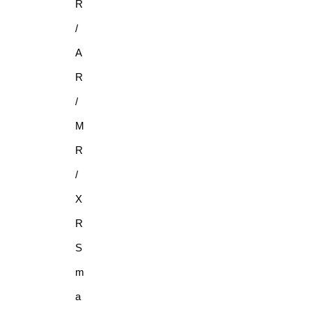
R
/
A
R
/
M
R
/
X
R
S
m
a