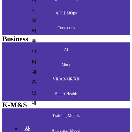
사
AI·LLMOps
항
Contact us
커
Business
뮤
AI
니
티
M&S
채
VR/AR/MR/XR
용
안
Smart Health
내
K-M&S
Training Models
사
Analytical Model