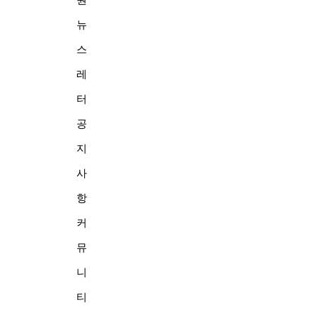
뉴
스
레
터
공
지
사
항
커
뮤
니
티