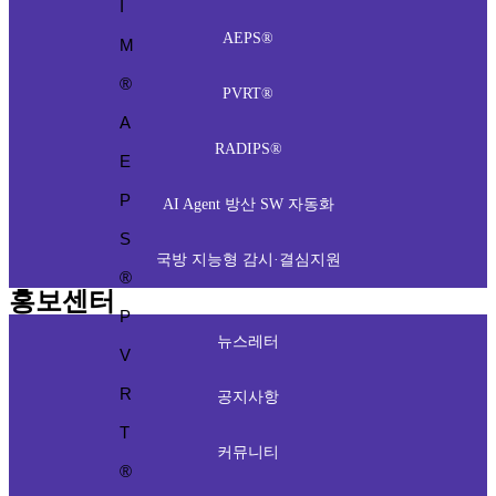
I
AEPS®
M
®
PVRT®
A
RADIPS®
E
P
AI Agent 방산 SW 자동화
S
국방 지능형 감시·결심지원
®
홍보센터
P
뉴스레터
V
R
공지사항
T
커뮤니티
®