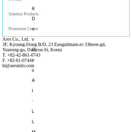
&
Solution Products
D
e
Promotion Center
Ares Co., Ltd.
v
3F, Kyoung-Dong B/D, 23 Eungubinam-ro 33beon-gil,
O
Yuseong-gu, Daejeon-Si, Korea
T. +82-42-861-0743
p
F. +82-61-0744
hi@aresinfo.com
s
A
I
·
L
L
M