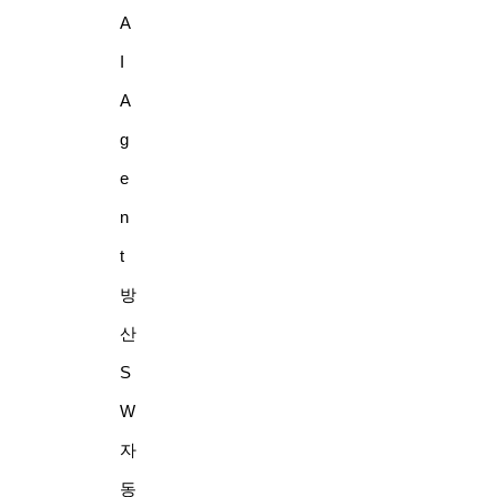
A
I
A
g
e
n
t
방
산
S
W
자
동