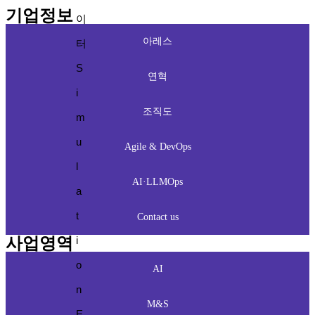
기업정보
이
아레스
터
S
연혁
i
조직도
m
u
Agile & DevOps
l
AI·LLMOps
a
t
Contact us
사업영역
i
o
AI
n
M&S
E