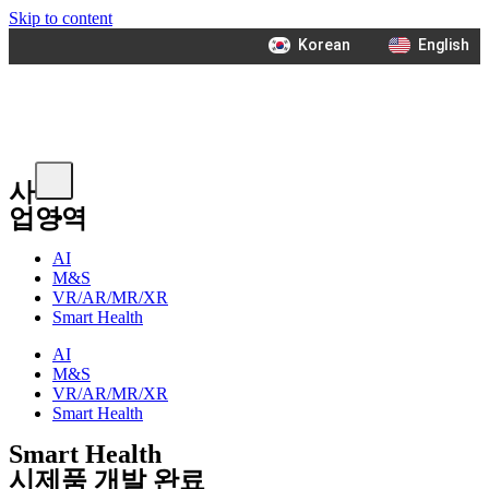
Skip to content
Korean
English
사
업영역
기
AI
M&S
VR/AR/MR/XR
업
Smart Health
AI
M&S
정
VR/AR/MR/XR
Smart Health
Smart Health
시제품 개발 완료
보