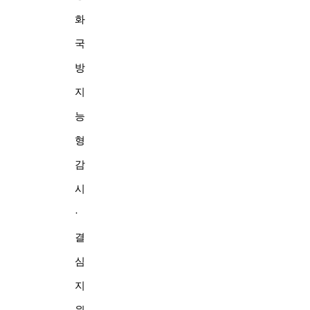
화
국
방
지
능
형
감
시
·
결
심
지
원