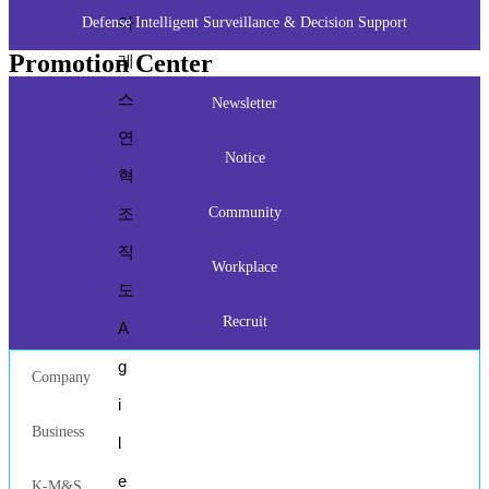
아
Defense Intelligent Surveillance & Decision Support
Promotion Center
레
스
Newsletter
연
Notice
혁
조
Community
직
Workplace
도
Recruit
A
g
Company
i
Business
l
e
K-M&S