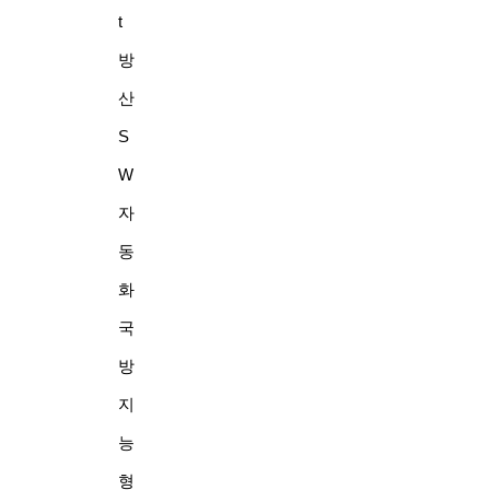
t
방
산
S
W
자
동
화
국
방
지
능
형