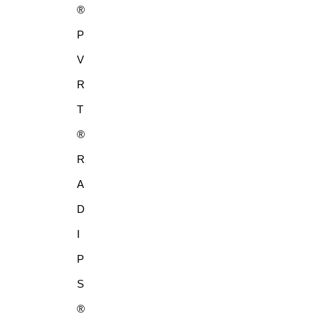
®
P
V
R
T
®
R
A
D
I
P
S
®