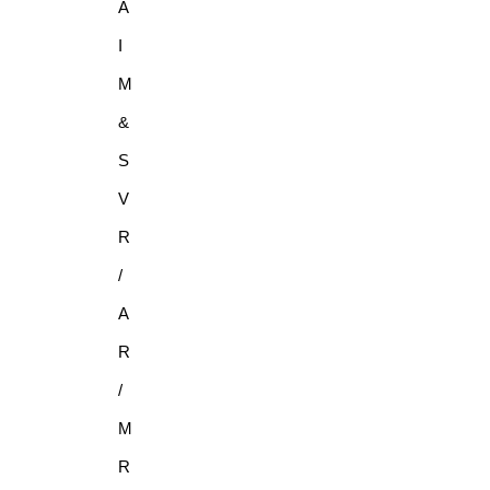
A
I
M
&
S
V
R
/
A
R
/
M
R