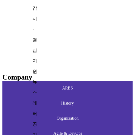
감
시
·
결
심
지
원
Company
뉴
ARES
스
레
History
터
Organization
공
Agile & DevOps
지