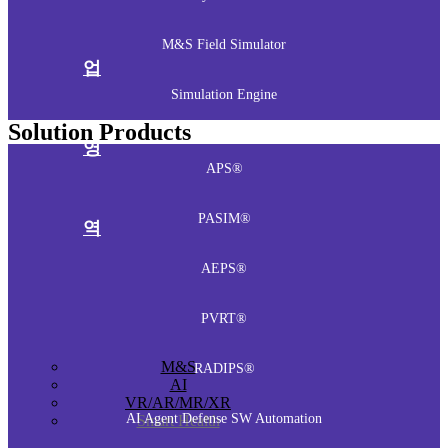
M&S Field Simulator
업
Simulation Engine
Solution Products
영
APS®
PASIM®
역
AEPS®
PVRT®
M&S
RADIPS®
AI
VR/AR/MR/XR
AI Agent Defense SW Automation
Smart Health