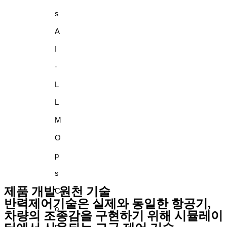
s
A
I
·
L
L
M
O
p
s
제품 개발 원천 기술
C
반력제어기술은 실제와 동일한 항공기,
o
차량의 조종감을 구현하기 위해 시뮬레이
n