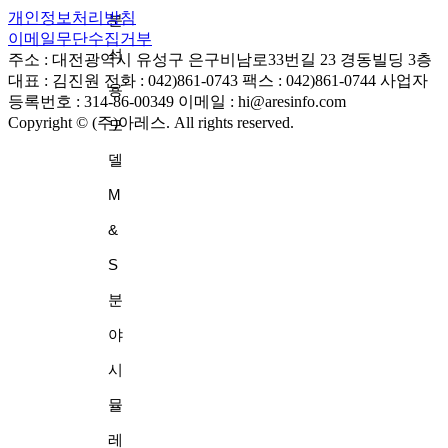
개인정보처리방침
분
이메일무단수집거부
석
주소 : 대전광역시 유성구 은구비남로33번길 23 경동빌딩 3층
대표 : 김진원
전화 : 042)861-0743
팩스 : 042)861-0744
사업자
용
등록번호 : 314-86-00349
이메일 : hi@aresinfo.com
Copyright © (주)아레스. All rights reserved.
모
델
M
&
S
분
야
시
뮬
레