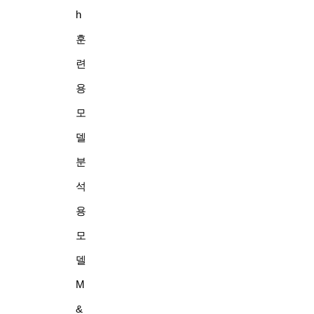
h
훈
련
용
모
델
분
석
용
모
델
M
&