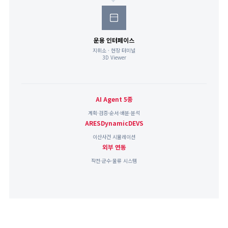
운용 인터페이스
지휘소 · 현장 터미널
3D Viewer
AI Agent 5종
계획·검증·순서·배분·분석
ARESDynamicDEVS
이산사건 시뮬레이션
외부 연동
작전·군수·물류 시스템