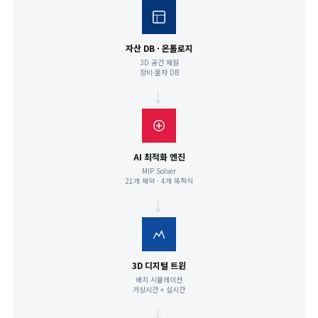
자산 DB · 온톨로지
3D 공간 제원
장비·물자 DB
→
AI 최적화 엔진
MIP Solver
21개 제약 · 4개 목적식
→
3D 디지털 트윈
배치 시뮬레이션
가상시간 + 실시간
→