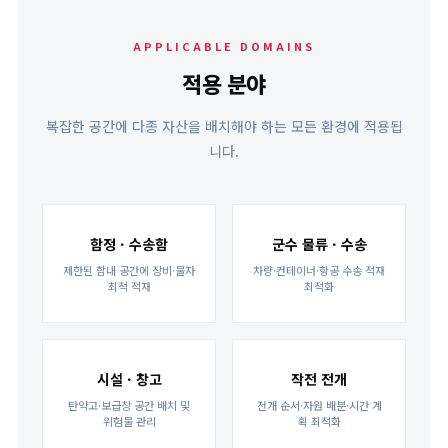
APPLICABLE DOMAINS
적용 분야
복잡한 공간에 다종 자산을 배치해야 하는 모든 환경에 적용됩
니다.
함정 · 수송함
군수 물류 · 수송
제한된 함내 공간에 장비·물자
차량·컨테이너·항공 수송 적재
최적 적재
최적화
시설 · 창고
작전 전개
탄약고·보급창 공간 배치 및
전개 순서·자원 배분·시간 계
위험물 관리
획 최적화