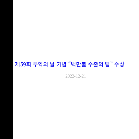
제59회 무역의 날 기념 “백만불 수출의 탑” 수상
2022-12-21