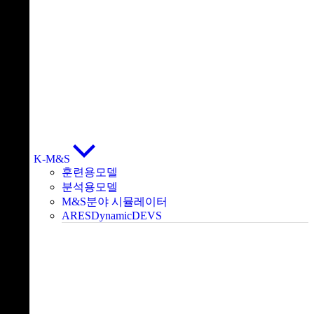
K-M&S
훈련용모델
분석용모델
M&S분야 시뮬레이터
ARESDynamicDEVS