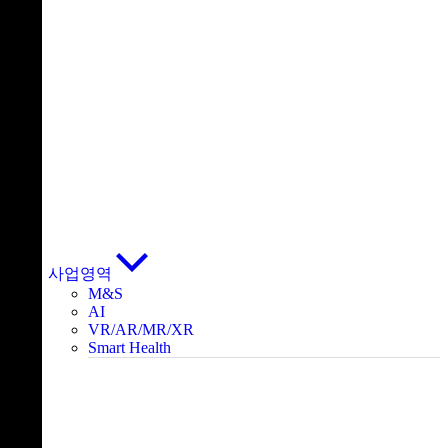
사업영역
M&S
AI
VR/AR/MR/XR
Smart Health