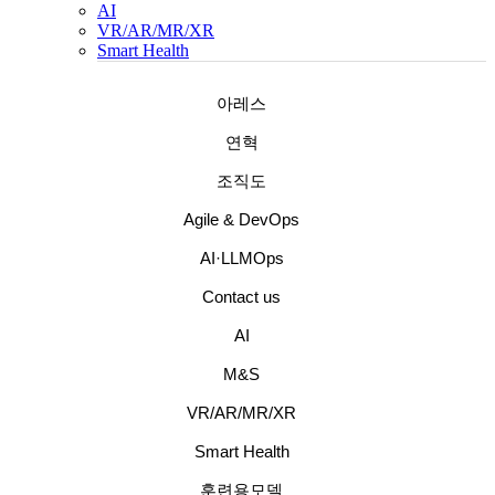
AI
VR/AR/MR/XR
Smart Health
아레스
연혁
조직도
Agile & DevOps
AI·LLMOps
Contact us
AI
M&S
VR/AR/MR/XR
Smart Health
훈련용모델