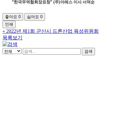
“한국무역협회장표창” (주)아레스 이사 서덕순
좋아요
0
싫어요
0
인쇄
«
2022년 제1회 군산시 드론산업 육성위원회
목록보기
검색