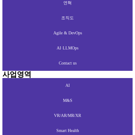
연혁
조직도
Agile & DevOps
AI·LLMOps
Contact us
사업영역
AI
M&S
VR/AR/MR/XR
Smart Health