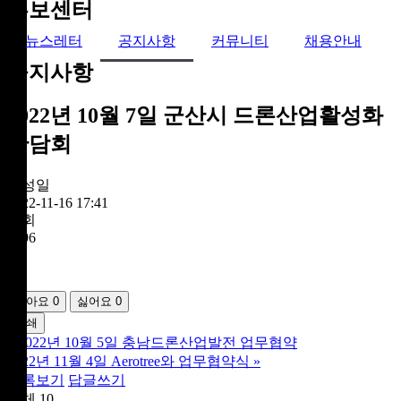
홍보센터
뉴스레터
공지사항
커뮤니티
채용안내
공지사항
2022년 10월 7일 군산시 드론산업활성화
간담회
작성일
2022-11-16 17:41
조회
1396
좋아요
0
싫어요
0
인쇄
«
2022년 10월 5일 충남드론산업발전 업무협약
2022년 11월 4일 Aerotree와 업무협약식
»
목록보기
답글쓰기
전체 10