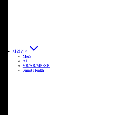
사업영역
M&S
AI
VR/AR/MR/XR
Smart Health