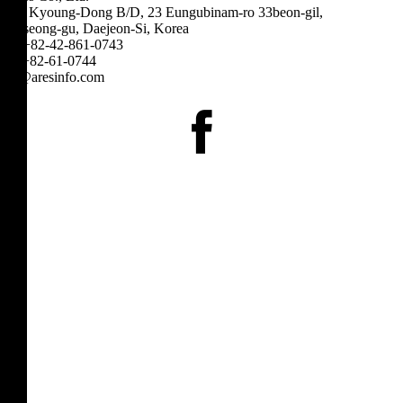
3F, Kyoung-Dong B/D, 23 Eungubinam-ro 33beon-gil,
Yuseong-gu, Daejeon-Si, Korea
T. +82-42-861-0743
F. +82-61-0744
hi@aresinfo.com