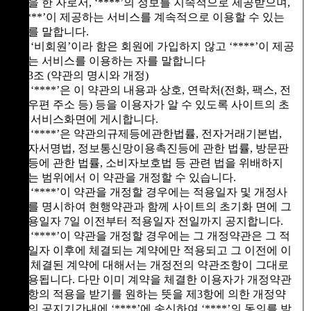
록을 한 자로서, ‘****’의 정보를 지속적으로 제공받으며,
‘****’이 제공하는 서비스를 계속적으로 이용할 수 있는
자를 말합니다.
④ ‘비회원’이라 함은 회원에 가입하지 않고 ‘****’이 제공
하는 서비스를 이용하는 자를 말합니다
제3조 (약관의 명시와 개정)
① ‘****’은 이 약관의 내용과 상호, 연락처(전화, 팩스, 전
자우편 주소 등) 등을 이용자가 알 수 있도록 사이트의 초
기 서비스화면에 게시합니다.
② ‘****’은 약관의규제등에관한법률, 전자거래기본법,
전자서명법, 정보통신망이용촉진등에 관한 법률, 방문판
매등에 관한 법률, 소비자보호법 등 관련 법을 위배하지
않는 범위에서 이 약관을 개정할 수 있습니다.
③ ‘****’이 약관을 개정할 경우에는 적용일자 및 개정사
유를 명시하여 현행약관과 함께 사이트의 초기화 면에 그
적용일자 7일 이전부터 적용일자 전일까지 공지합니다.
④ ‘****’이 약관을 개정할 경우에는 그 개정약관은 그 적
용일자 이후에 체결되는 계약에만 적용되고 그 이전에 이
미 체결된 계약에 대해서는 개정전의 약관조항이 그대로
적용됩니다. 다만 이미 계약을 체결한 이용자가 개정약관
조항의 적용을 받기를 원하는 뜻을 제3항에 의한 개정약
관의 공지기간내에 ‘****’에 송신하여 ‘****’의 동의를 받