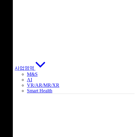
사업영역
M&S
AI
VR/AR/MR/XR
Smart Health