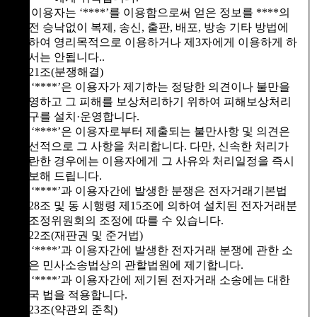
② 이용자는 ‘****’를 이용함으로써 얻은 정보를 ****의
사전 승낙없이 복제, 송신, 출판, 배포, 방송 기타 방법에
의하여 영리목적으로 이용하거나 제3자에게 이용하게 하
여서는 안됩니다..
제21조(분쟁해결)
① ‘****’은 이용자가 제기하는 정당한 의견이나 불만을
반영하고 그 피해를 보상처리하기 위하여 피해보상처리
기구를 설치·운영합니다.
② ‘****’은 이용자로부터 제출되는 불만사항 및 의견은
우선적으로 그 사항을 처리합니다. 다만, 신속한 처리가
곤란한 경우에는 이용자에게 그 사유와 처리일정을 즉시
통보해 드립니다.
③ ‘****’과 이용자간에 발생한 분쟁은 전자거래기본법
제28조 및 동 시행령 제15조에 의하여 설치된 전자거래분
쟁조정위원회의 조정에 따를 수 있습니다.
제22조(재판권 및 준거법)
① ‘****’과 이용자간에 발생한 전자거래 분쟁에 관한 소
송은 민사소송법상의 관할법원에 제기합니다.
② ‘****’과 이용자간에 제기된 전자거래 소송에는 대한
민국 법을 적용합니다.
제23조(약관외 준칙)