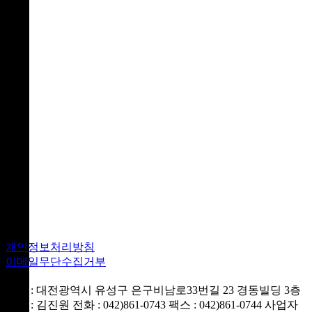
개인정보처리방침
이메일무단수집거부
주소 : 대전광역시 유성구 은구비남로33번길 23 경동빌딩 3층
대표 : 김진원
전화 : 042)861-0743
팩스 : 042)861-0744
사업자